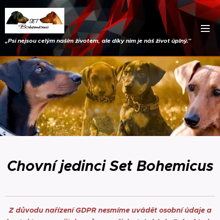
„
Psi nejsou celým naším životem, ale díky nim je náš život úplný."
Chovní jedinci Set Bohemicus
Z důvodu nařízení GDPR nesmíme uvádět osobní údaje a