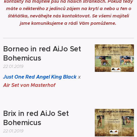
kontakty na majitele psů na našich stránkách. Pokud tedy
máte o některého z jedinců zájem na krytí a nebo u fen o
štěňátka, neváhejte nás kontaktovat. Se všemi majiteli
jsme komunikujeme a rádi Vám pomůžeme.
Borneo in red AiJo Set
Bohemicus
22.01.2019
Just One Red Angel King Black
x
Air Set von Masterhof
Brix in red AiJo Set
Bohemicus
22.01.2019