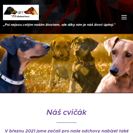
„
Psi nejsou celým naším životem, ale díky nim je náš život úplný."
Náš cvičák
V březnu 2021 jsme začali pro naše odchovy nabízet také