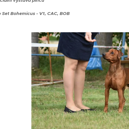
eciální výstava pinčů
 Set Bohemicus - V1, CAC, BOB