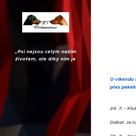
„
Psi nejsou celým naším
životem, ale díky nim je
náš život úplný."
O víkendu s
přes pekel
24. 7. - Kl
Dakar JeJo