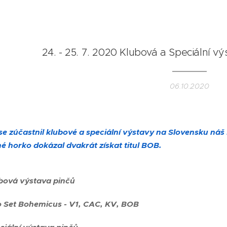
24. - 25. 7. 2020 Klubová a Speciální v
06.10.2020
e zúčastnil klubové a speciální výstavy na Slovensku náš 
né horko dokázal dvakrát získat titul BOB.
ubová výstava pinčů
 Set Bohemicus - V1, CAC, KV, BOB