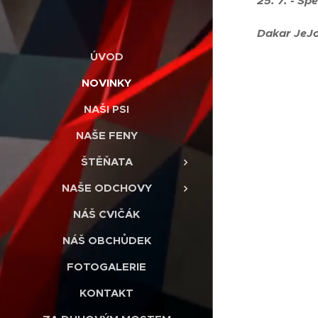
25. 7. - Sp
Dakar JeJo
ÚVOD
NOVINKY
NAŠI PSI
NAŠE FENY
ŠTĚŇATA
NAŠE ODCHOVY
NÁŠ CVIČÁK
NÁŠ OBCHŮDEK
FOTOGALERIE
KONTAKT