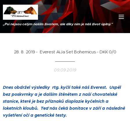
„
Psi nejsou celým naším životem, ale díky nim je náš život úplný."
28. 8. 2019 - Everest AiJa Set Bohemicus - DKK 0/0
09.09.2019
Dnes obdržel výsledky rtg. kyčlí také náš Everest. Uspěl
bez poskvrnky a je dalším štěnětem z naší chovatelské
stanice, které je bez příznaků displazie kyčelních a
loketních kloubů. Teď nás čeká bonitace v září a následně
vyšetření očí a genetické testy.