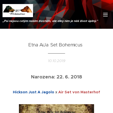
„
Psi nejsou celým naším životem, ale díky nim je náš život úplný."
Etna AiJa
Set Bohemicus
10.10.2019
Narozena: 22. 6. 2018
Hickson Just A Jagolo
x
Air Set von Masterhof