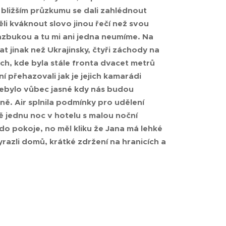
 bližším průzkumu se dali zahlédnout
i kváknout slovo jinou řečí než svou
 azbukou a tu mi ani jedna neumíme. Na
jinak než Ukrajinsky, čtyři záchody na
h, kde byla stále fronta dvacet metrů
 přehazovali jak je jejich kamarádi
 nebylo vůbec jasné kdy nás budou
ně. Air splnila podmínky pro udělení
ě jednu noc v hotelu s malou noční
do pokoje, no měl kliku že Jana má lehké
yrazli domů, krátké zdržení na hranicích a