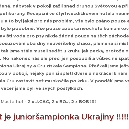
ená, nábytek v pokoji zažil snad druhou Světovou a při
 pětikoruny. Recepční ve čtyřhvězdičkovém hotelu neuměl
u a to byl jaksi pro nás problém, vše bylo psáno pouze
 bylo podobné. Vše pouze azbuka neochota komunikovat 
avišti voda pro psy nikde žádná pouze na těch záchodec
posuzování oba dny neuvěřitelný chaoz, plemena si místní
a tak jsme stále museli sedět u kruhu jak pecky, protože
 No nakonec nás ale přeci jen posoudili a vůbec né špat
iona Ukrajiny a Cru získala Šampiona. Přečkali jsme ješt
u v pokoji, nějaký pán si spletl dveře a nakráčel k nám 
ihla Cru zastavit než mu skočila po krku. V pondělí jsme v
 večer jsme byli ve svých postýlkách.
n Masterhof -
2 x J.CAC, 2 x BOJ, 2 x BOB !!!!
t je junioršampionka Ukrajiny !!!!!