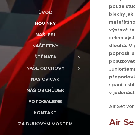
pouze stud
ÚVOD
blechy jak
mateřštino
NOVINKY
výstavě to
NAŠI PSI
celém výst
dlouhá. V 
NAŠE FENY
poprosili 
ŠTĚŇATA
posuzovat.
NAŠE ODCHOVY
Junioršamp
přepadovko
NÁŠ CVIČÁK
spaní a st
NÁŠ OBCHŮDEK
v jedenáct
FOTOGALERIE
Air Set vo
KONTAKT
Air Se
ZA DUHOVÝM MOSTEM