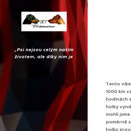
„
Psi nejsou celým naším
životem, ale díky nim je
náš život úplný."
Tento víke
1000 km vz
hodinách st
holky vynd
mohli jsme
poměrně sl
holky zrov