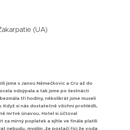
 Zakarpatie (UA)
li jsme s Janou Němečkovic a Cru až do
cela odsýpala a tak jsme po šestnácti
 bezmála tři hodiny, několikrát jsme museli
. Když si nás dostatečně všichni prohlédli,
lně mrtvé únavou. Hotel si účtoval
za mírný poplatek a ejhle ve finále platili
vat nebudu, myslím ,že postačí říci že voda