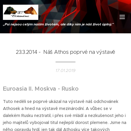
„
Psi nejsou celým naším životem, ale díky nim je náš život úplný."
23.3.2014 - Náš Athos poprvé na výstavě
17.01.2019
Euroasia II. Moskva - Rusko
Tuto neděli se poprvé ukázal na výstavě náš odchovánek
Athosek a hned na výstavě mezinárodní. A vůbec se v
dalekém Rusku neztratil, i přes své mládí a nezkušenost jeho i
jeho majitelů vybojoval titul nejlepší dorost plemene. Jsme na
něho opravdu hrdí, jen tak dál Athosku více takových