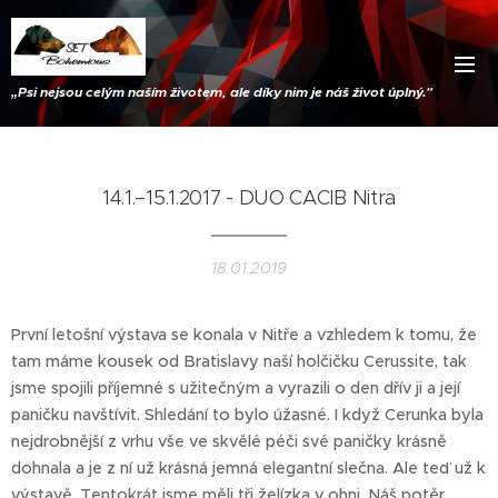
„
Psi nejsou celým naším životem, ale díky nim je náš život úplný."
14.1.–15.1.2017 - DUO CACIB Nitra
18.01.2019
První letošní výstava se konala v Nitře a vzhledem k tomu, že
tam máme kousek od Bratislavy naší holčičku Cerussite, tak
jsme spojili příjemné s užitečným a vyrazili o den dřív ji a její
paničku navštívit. Shledání to bylo úžasné. I když Cerunka byla
nejdrobnější z vrhu vše ve skvělé péči své paničky krásně
dohnala a je z ní už krásná jemná elegantní slečna. Ale teď už k
výstavě. Tentokrát jsme měli tři želízka v ohni. Náš potěr