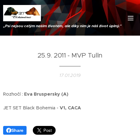
„
Psi nejsou celým naším životem, ale díky nim je náš život úplný."
25.9. 2011 - MVP Tulln
17.01.2019
Rozhočí :
Eva Bruspersky (A)
JET SET Black Bohemia -
V1, CACA
Share