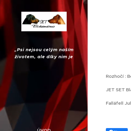
„
Psi nejsou celým naším
životem, ale díky nim je
náš život úplný."
Rozhočí : 
JET SET Bl
Falláfell Ju
ÚVOD