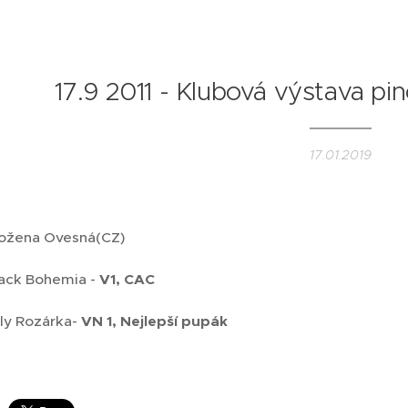
17.9 2011 - Klubová výstava p
17.01.2019
Božena Ovesná(CZ)
ack Bohemia -
V1, CAC
lly Rozárka-
VN 1, Nejlepší pupák