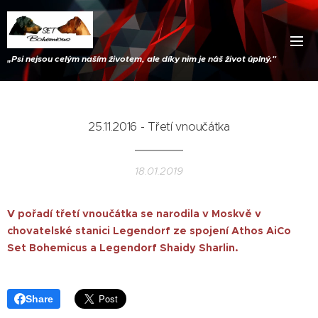
„
Psi nejsou celým naším životem, ale díky nim je náš život úplný."
25.11.2016 - Třetí vnoučátka
18.01.2019
V pořadí třetí vnoučátka se
narodila
v Moskvě v
chovatelské stanici Legendorf ze spojení Athos AiCo
Set Bohemicus a Legendorf Shaidy Sharlin.
Share