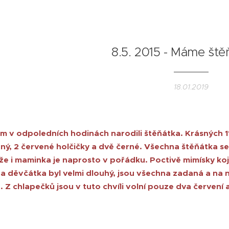
8.5. 2015 - Máme štěňá
18.01.2019
m v odpoledních hodinách narodili štěňátka. Krásných 11
erný, 2 červené holčičky a dvě černé. Všechna štěňátka se
kže i maminka je naprosto v pořádku. Poctivě mimísky koj
a děvčátka byl velmi dlouhý, jsou všechna zadaná a na 
 Z chlapečků jsou v tuto chvíli volní pouze dva červení 