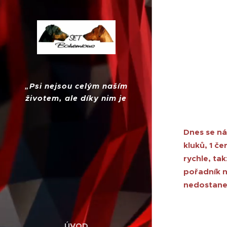
„
Psi nejsou celým naším
životem, ale díky nim je
náš život úplný."
Dnes se ná
kluků, 1 č
rychle, ta
pořadník n
nedostane.
ÚVOD