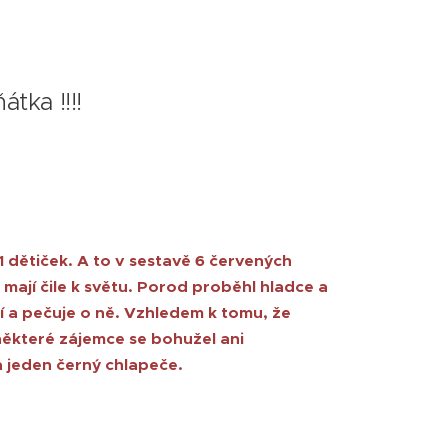
tka !!!!
 dětiček. A to v sestavě 6 červených
 mají čile k světu. Porod proběhl hladce a
í a pečuje o ně. Vzhledem k tomu, že
některé zájemce se bohužel ani
a jeden černý chlapeče.