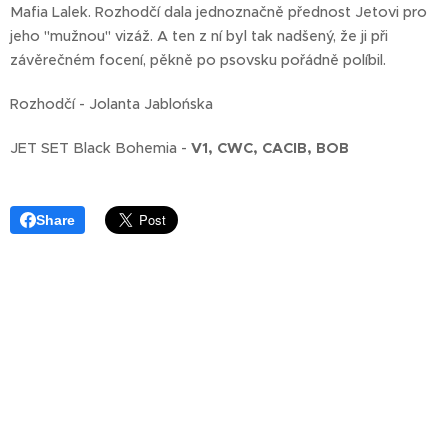
Mafia Lalek. Rozhodčí dala jednoznačně přednost Jetovi pro
jeho "mužnou" vizáž. A ten z ní byl tak nadšený, že ji při
závěrečném focení, pěkně po psovsku pořádně políbil.
Rozhodčí - Jolanta Jablońska
JET SET Black Bohemia -
V1, CWC, CACIB, BOB
Share