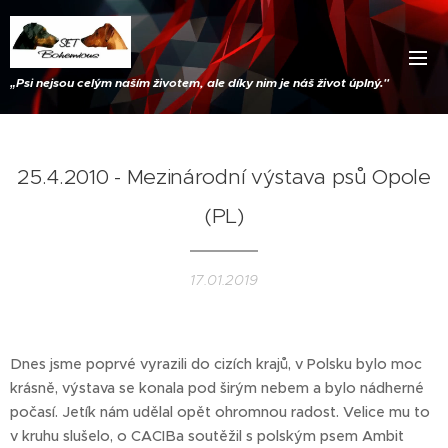
„
Psi nejsou celým naším životem, ale díky nim je náš život úplný."
25.4.2010 - Mezinárodní výstava psů Opole
(PL)
17.01.2019
Dnes jsme poprvé vyrazili do cizích krajů, v Polsku bylo moc
krásně, výstava se konala pod širým nebem a bylo nádherné
počasí. Jetík nám udělal opět ohromnou radost. Velice mu to
v kruhu slušelo, o CACIBa soutěžil s polským psem Ambit