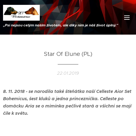
„
Psi nejsou celým naším životem, ale díky nim je náš život úplný."
Star Of Elune (PL)
22.01.2019
8. 11. 2018 - se narodila také šťeňátka naší Celleste Aior Set
Bohemicus, šest kluků a jedna princeznička. Celleste po
domácku Aria se o miminka pečlivě stará a všichni se mají
čile k světu.