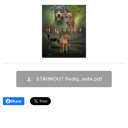
STÁHNOUT Pedig...este.pdf
Share